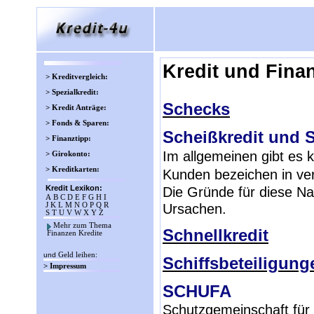
Kredit und Fina
> Kreditvergleich:
> Spezialkredit:
Schecks
> Kredit Anträge:
> Fonds & Sparen:
Scheißkredit und S
> Finanztipp:
Im allgemeinen gibt es 
> Girokonto:
> Kreditkarten:
Kunden bezeichen in ver
Kredit Lexikon:
Die Gründe für diese Na
A
B
C
D
E
F
G
H
I
Ursachen.
J
K
L
M
N
O
P
Q
R
S
T
U
V
W
X
Y
Z
Mehr zum Thema
Schnellkredit
Finanzen Kredite
und
Geld leihen
:
Schiffsbeteiligung
> Impressum
SCHUFA
Schutzgemeinschaft für 