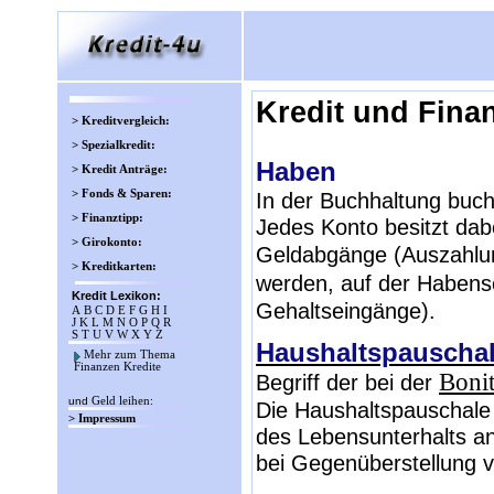
Kredit und Fina
> Kreditvergleich:
> Spezialkredit:
Haben
> Kredit Anträge:
> Fonds & Sparen:
In der Buchhaltung buc
> Finanztipp:
Jedes Konto besitzt dabe
> Girokonto:
Geldabgänge (Auszahl
> Kreditkarten:
werden, auf der Habens
Kredit Lexikon:
Gehaltseingänge).
A
B
C
D
E
F
G
H
I
J
K
L
M
N
O
P
Q
R
S
T
U
V
W
X
Y
Z
Haushaltspauscha
Mehr zum Thema
Finanzen Kredite
Boni
Begriff der bei der
und
Geld leihen
:
Die Haushaltspauschale 
> Impressum
des Lebensunterhalts an
bei Gegenüberstellung