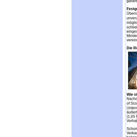
garant
Festg
Überr
unverz
mögli
schli
einges
Mindes
verein
Die R
Wie s
Nachde
of Sc
Unter
äußert
(1,65 
Vorha
Schon
Verkau