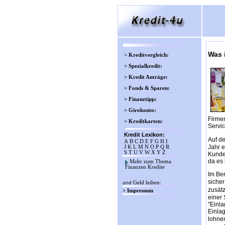
Was 
> Kreditvergleich:
> Spezialkredit:
> Kredit Anträge:
> Fonds & Sparen:
> Finanztipp:
> Girokonto:
Firmen
> Kreditkarten:
Servic
Kredit Lexikon:
Auf de
A
B
C
D
E
F
G
H
I
Jahr e
J
K
L
M
N
O
P
Q
R
S
T
U
V
W
X
Y
Z
Kunde
da es 
Mehr zum Thema
Finanzen Kredite
Im Ber
sicher
und
Geld leihen
:
zusätz
> Impressum
einer 
"Einl
Einlag
lohne