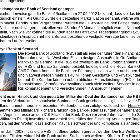
iert abgesichert.
eldangebot der Bank of Scotland gestoppt
aschenderweise gab die Bank of Scotland am 27.09.2012 bekannt, dass sie das b
üglich einstellt. Als Grund wurde die derzeitige Marktsituation genannt, welche at
Laufzeiten
ch macht. Bereits in der Vergangenheit wurden die
bei den Festgeldange
eßlich nur noch längere Laufzeiten von 48 oder 60 Monaten möglich waren. Nunme
tellt. Nach wie vor können die Kunden aber das attraktive Tagesgeldangebot (aktu
teinlage) in Anspruch nehmen. Bereits bestehende Festgeld-Verträge laufen selbs
barten Laufzeit weiter.
oyal Bank of Scotland
Die Royal Bank of Scotland (RBS) gilt als eine der führenden Finanzinsti
Übernahme von NatWest eine Fusion riesigen Ausmaßes in Großbritannien
Marktkapitalisierung ist die RBS die zweitgrößte Bank Großbritanniens.
der RBS und Banco Santander besteht, beteiligte sich die Royal Bank 
AMRO. Damit konnte die Bank ihre Führungsposition weiter ausbauen. 
und NatWest werden mehr als 40 Millionen Geschäfts- und Privatkunde
betreut. Die Kunden können neben üblichen Finanzleistungen (EC- oder
Transaktionen, Vermögensverwaltung) auch viele weitere Services in d
Risikomanagement und Versicherungen in Anspruch nehmen.
teht es im Hinblick auf den geplatzten Milliarden-Deal der Santander um die RB
m der Verkauf an die spanische Santander-Bank gescheitert ist, gibt es für viele F
Finanzd
otland nunmehr neue Interessenten. Medienberichten zufolge wolle sich der
nehmen des Milliardärs Richard Branson) die Bank-Niederlassungen genauer ansch
e Virgin Interesse an den 316 Filialen der Bank. Doch vor zwei Jahren wollte die 
Milliarden Pfund) investieren und erhielt schließlich den Zuschlag. Vor einigen T
ben, mit den Worten, dass sich der Kauf als schwieriger und komplexer als ange
 im Jahr 2008 musste die RBS mit Steuergeldern gerettet werden. Die EU-Wettbew
f der Filialen. Aktuell ist die Bank auf der Suche nach weiteren Käufern. Der Run