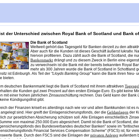
ist der Unterschied zwischen Royal Bank of Scotland und Bank o
Die Bank of Scotland
Weltweit gehört das Tagesgeld für Banken derzeit zu den attrakt
Aber auch für die Kunden ist dieses Geschäft äußerst lukrativ. N
hiervon profitieren. Dazu zählt auch die Bank of Scotland, die 
Bankenmarkt
drängt und zu diesem Zweck in Berlin eine eigenst
zu verwechseln ist die Bank mit der bereits bekannten Royal Ba
mehr als 300 Jahren wurde die Bank of Scotland in Schottland ge
sitz ist Edinburgh. Als Teil der
"Lloyds Banking Group"
kann die Bank ihren Neu- 
e bieten.
Tagesge
m deutschen Bankenmarkt liegt die Bank of Scotland mit ihrem attraktiven
rhalten die Kunden gut zwei Prozent auf den ersten Einlage-Euro. Es gibt keine 
n mit einer hohen jährlichen Zinsausschüttung rechnen. Das Geld kann der Bank ü
keine Kündigungsfrist gibt.
eich der Finanzen kriselt es allerdings nach wie vor und allen Bankkunden ist es na
Geldanlagen
 angelegt sind. Hier greift der Einlagensicherungsfonds, der die
der K
lich zur gesetzlichen Absicherung schützen soll. Alle Einlagen einschließlich Zins
Summe von maximal 250.000 Euro abgesichert. Damit ist die Bank of Scotland, die 
agensicherungsfonds des Bundesverbandes deutscher Banken" sowie im "britische
ensicherungsfonds Financial Services Compensation Scheme" (FSCS) ist, für viele
privaten Anleger
nswerte Bank. Durch den FSCS sind die Einlagen der
außerdem bi