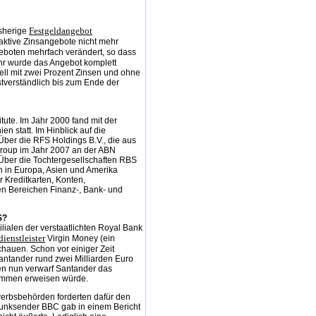
Festgeldangebot
isherige
traktive Zinsangebote nicht mehr
boten mehrfach verändert, so dass
hr wurde das Angebot komplett
ell mit zwei Prozent Zinsen und ohne
tverständlich bis zum Ende der
tute. Im Jahr 2000 fand mit der
 statt. Im Hinblick auf die
 Über die RFS Holdings B.V., die aus
Group im Jahr 2007 an der ABN
Über die Tochtergesellschaften RBS
n in Europa, Asien und Amerika
 Kreditkarten, Konten,
en Bereichen Finanz-, Bank- und
S?
ilialen der verstaatlichten Royal Bank
ienstleister
Virgin Money (ein
auen. Schon vor einiger Zeit
Santander rund zwei Milliarden Euro
agen nun verwarf Santander das
nommen erweisen würde.
erbsbehörden forderten dafür den
dfunksender BBC gab in einem Bericht