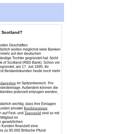
f Scotland?
ivsten Geschäften.
atürlich wollen möglichst viele Banken
nunmehr auf den deutschen
ändige Tochter gegründet hat. Nicht
nk of Scotland (RBS Bank). Schon vor
gründet, am 17. Juli 1695. Ihr
und Bestandskunden heute noch mehr
ldangebot
im Spitzenbereich. Pro
Mindesteinlage. Außerdem können die
berdies jederzeit entzogen werden,
türlich wichtig, dass ihre Einlagen
Kreditinstitute
unden privater
Tagesgeld
en auf Fest- und
sind so mit
Mitglied im
n gesetzlichen
 Kunden finanziell eine
s zu 85.000 Britische Pfund