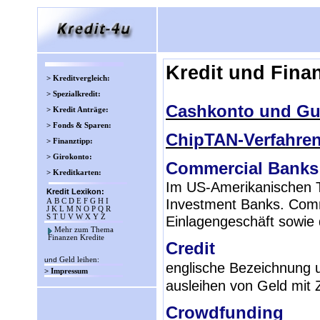
Kredit und Fina
> Kreditvergleich:
> Spezialkredit:
Cashkonto und Gu
> Kredit Anträge:
> Fonds & Sparen:
ChipTAN-Verfahre
> Finanztipp:
> Girokonto:
Commercial Banks
> Kreditkarten:
Im US-Amerikanischen T
Kredit Lexikon:
Investment Banks. Comm
A
B
C
D
E
F
G
H
I
J
K
L
M
N
O
P
Q
R
S
T
U
V
W
X
Y
Z
Einlagengeschäft sowie
Mehr zum Thema
Finanzen Kredite
Credit
und
Geld leihen
:
englische Bezeichnung 
> Impressum
ausleihen von Geld mit 
Crowdfunding