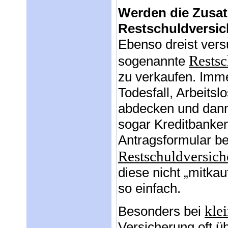
Werden die Zusat
Restschuldversic
Ebenso dreist vers
Restsc
sogenannte
zu verkaufen. Imme
Todesfall, Arbeitsl
abdecken und dann
sogar Kreditbanken
Antragsformular be
Restschuldversic
diese nicht „mitkau
so einfach.
kle
Besonders bei
Versicherung oft ü