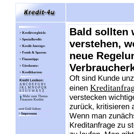
Bald sollten
> Kreditvergleich:
> Spezialkredit:
verstehen, w
> Kredit Anträge:
neue Regelu
> Fonds & Sparen:
> Finanztipp:
Verbraucherkr
> Girokonto:
> Kreditkarten:
Oft sind Kunde unz
Kredit Lexikon:
A
B
C
D
E
F
G
H
I
Kreditanfra
einen
J
K
L
M
N
O
P
Q
R
S
T
U
V
W
X
Y
Z
verstecken wichtig
Mehr zum Thema
Finanzen Kredite
zurück, kritisieren
und
Geld leihen
:
Wenn man zunächst 
> Impressum
Kreditanfrage zu st