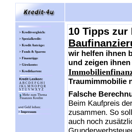
10 Tipps zur
> Kreditvergleich:
> Spezialkredit:
Baufinanzie
> Kredit Anträge:
wir helfen ihnen 
> Fonds & Sparen:
> Finanztipp:
und zeigen ihnen 
> Girokonto:
Immobilienfinan
> Kreditkarten:
Traumimmobilie n
Kredit Lexikon:
A
B
C
D
E
F
G
H
I
J
K
L
M
N
O
P
Q
R
S
T
U
V
W
X
Y
Z
Falsche Berechn
Mehr zum Thema
Finanzen Kredite
Beim Kaufpreis de
und
Geld leihen
:
zusammen. So soll
> Impressum
auch noch zusätzli
Grunderwerbsteuer