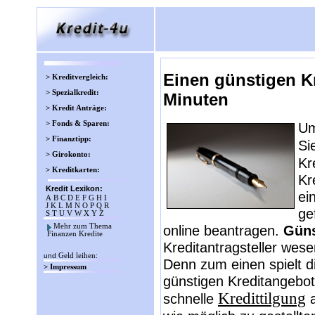
Einen günstigen Kr
> Kreditvergleich:
> Spezialkredit:
Minuten
> Kredit Anträge:
> Fonds & Sparen:
Um
> Finanztipp:
Si
> Girokonto:
Kr
> Kreditkarten:
Kr
Kredit Lexikon:
ei
A
B
C
D
E
F
G
H
I
J
K
L
M
N
O
P
Q
R
ge
S
T
U
V
W
X
Y
Z
Mehr zum Thema
online beantragen.
Güns
Finanzen Kredite
Kreditantragsteller wese
und
Geld leihen
:
Denn zum einen spielt d
> Impressum
günstigen Kreditangebot
Kredittilgung
schnelle
a