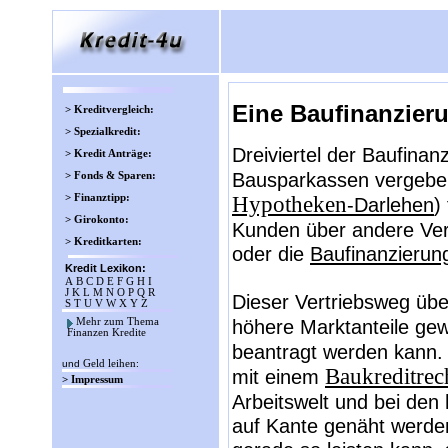
Eine Baufinanzier
> Kreditvergleich:
> Spezialkredit:
Dreiviertel der Baufina
> Kredit Anträge:
Bausparkassen vergeben,
> Fonds & Sparen:
> Finanztipp:
Hypotheken
-Darlehen
)
> Girokonto:
Kunden über andere Vert
> Kreditkarten:
oder die
Baufinanzierun
Kredit Lexikon:
A
B
C
D
E
F
G
H
I
J
K
L
M
N
O
P
Q
R
Dieser Vertriebsweg über
S
T
U
V
W
X
Y
Z
höhere Marktanteile gew
Mehr zum Thema
Finanzen Kredite
beantragt werden kann. 
und
Geld leihen
:
Baukreditrec
mit einem
> Impressum
Arbeitswelt und bei den 
auf Kante genäht werden