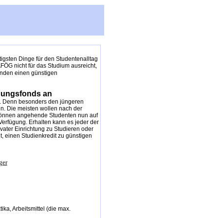
igsten Dinge für den Studentenalltag
FÖG nicht für das Studium ausreicht,
enden einen günstigen
ldungsfonds an
n. Denn besonders den jüngeren
en. Die meisten wollen nach der
k können angehende Studenten nun auf
 Verfügung. Erhalten kann es jeder der
rivater Einrichtung zu Studieren oder
, einen Studienkredit zu günstigen
ka, Arbeitsmittel (die max.