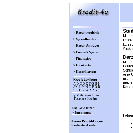
Stud
> Kreditvergleich:
Mit de
> Spezialkredit:
finanz
kann 
> Kredit Anträge:
Studen
> Fonds & Sparen:
Derz
> Finanztipp:
Mit d
> Girokonto:
Leuten
Schul
> Kreditkarten:
eine U
nicht 
Kredit Lexikon:
umzus
A
B
C
D
E
F
G
H
I
Kondi
J
K
L
M
N
O
P
Q
R
S
T
U
V
W
X
Y
Z
Mehr zum Thema
Finanzen Kredite
und
Geld leihen
:
> Impressum
Folgen
Unsere Empfehlungen:
Studentenkredit