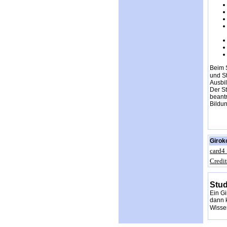
Beim 
und St
Ausbil
Der S
beant
Bildun
Girok
card4
Credi
Stud
Ein Gi
dann k
Wissen