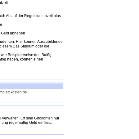
fzeit
ch Ablauf der Regelstudienzeit plus
te
ei Geld abheben
tudenten. Hier können Auszubildende
t diesem Das Studium oder die
 wie Beispielsweise den Bafög,
afög haben, können einen
mplett kostenlos
 verwalten. Oft sind Girokonten nur
ung regelmäßig Geld einfließt.