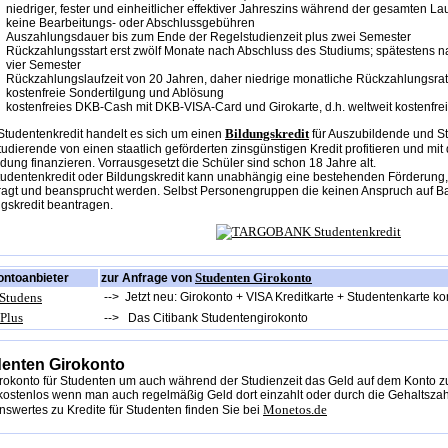
niedriger, fester und einheitlicher effektiver Jahreszins während der gesamten Lau
keine Bearbeitungs- oder Abschlussgebühren
Auszahlungsdauer bis zum Ende der Regelstudienzeit plus zwei Semester
Rückzahlungsstart erst zwölf Monate nach Abschluss des Studiums; spätestens na
vier Semester
Rückzahlungslaufzeit von 20 Jahren, daher niedrige monatliche Rückzahlungsra
kostenfreie Sondertilgung und Ablösung
kostenfreies DKB-Cash mit DKB-VISA-Card und Girokarte, d.h. weltweit kostenfr
Bildungskredit
Studentenkredit handelt es sich um einen
für Auszubildende und S
udierende von einen staatlich geförderten zinsgünstigen Kredit profitieren und mi
dung finanzieren. Vorrausgesetzt die Schüler sind schon 18 Jahre alt.
tudentenkredit oder Bildungskredit kann unabhängig eine bestehenden Förderung,
ragt und beansprucht werden. Selbst Personengruppen die keinen Anspruch auf B
gskredit beantragen.
Studenten Girokonto
ontoanbieter
zur Anfrage von
 Studens
-->
Jetzt neu: Girokonto + VISA Kreditkarte + Studentenkarte ko
tPlus
-->
Das Citibank Studentengirokonto
enten Girokonto
rokonto für Studenten um auch während der Studienzeit das Geld auf dem Konto zu
ostenlos wenn man auch regelmäßig Geld dort einzahlt oder durch die Gehaltszahl
Monetos.de
swertes zu Kredite für Studenten finden Sie bei