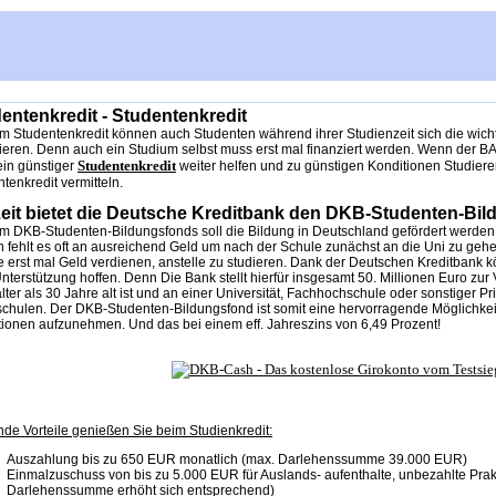
entenkredit - Studentenkredit
m Studentenkredit können auch Studenten während ihrer Studienzeit sich die wicht
ieren. Denn auch ein Studium selbst muss erst mal finanziert werden. Wenn der BA
Studentenkredit
ein günstiger
weiter helfen und zu günstigen Konditionen Studier
tenkredit vermitteln.
eit bietet die Deutsche Kreditbank den DKB-Studenten-Bi
em DKB-Studenten-Bildungsfonds soll die Bildung in Deutschland gefördert werde
 fehlt es oft an ausreichend Geld um nach der Schule zunächst an die Uni zu geh
e erst mal Geld verdienen, anstelle zu studieren. Dank der Deutschen Kreditban
nterstützung hoffen. Denn Die Bank stellt hierfür insgesamt 50. Millionen Euro zur
älter als 30 Jahre alt ist und an einer Universität, Fachhochschule oder sonstiger P
chulen. Der DKB-Studenten-Bildungsfond ist somit eine hervorragende Möglichkeit
tionen aufzunehmen. Und das bei einem eff. Jahreszins von 6,49 Prozent!
de Vorteile genießen Sie beim Studienkredit:
Auszahlung bis zu 650 EUR monatlich (max. Darlehenssumme 39.000 EUR)
Einmalzuschuss von bis zu 5.000 EUR für Auslands- aufenthalte, unbezahlte Prakti
Darlehenssumme erhöht sich entsprechend)