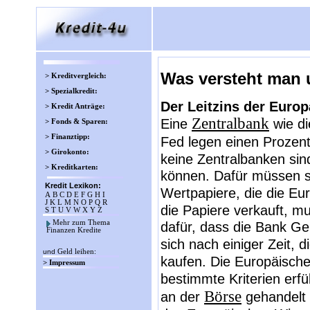
Was versteht man 
> Kreditvergleich:
> Spezialkredit:
Der Leitzins der Euro
> Kredit Anträge:
Zentralbank
Eine
wie di
> Fonds & Sparen:
> Finanztipp:
Fed legen einen Prozent
> Girokonto:
keine Zentralbanken sind
> Kreditkarten:
können. Dafür müssen si
Kredit Lexikon:
Wertpapiere, die die Eu
A
B
C
D
E
F
G
H
I
J
K
L
M
N
O
P
Q
R
die Papiere verkauft, mu
S
T
U
V
W
X
Y
Z
Mehr zum Thema
dafür, dass die Bank Gel
Finanzen Kredite
sich nach einiger Zeit, d
und
Geld leihen
:
kaufen. Die Europäische
> Impressum
bestimmte Kriterien erfü
Börse
an der
gehandelt 