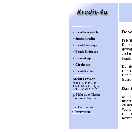
Depo
> Kreditvergleich:
> Spezialkredit:
In ei
Diese
> Kredit Anträge:
gesag
> Fonds & Sparen:
Jeder 
Fonds
> Finanztipp:
> Girokonto:
Der B
Depot
> Kreditkarten:
Und b
Kredit Lexikon:
Bearb
A
B
C
D
E
F
G
H
I
J
K
L
M
N
O
P
Q
R
Das 
S
T
U
V
W
X
Y
Z
Mehr zum Thema
wird 
Finanzen Kredite
bezeic
Zu de
und
Geld leihen
:
Wertp
> Impressum
Das D
besteh