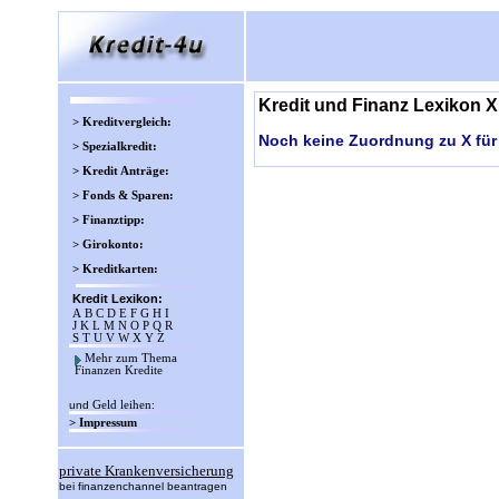
Kredit und Finanz Lexikon X
> Kreditvergleich:
Noch keine Zuordnung zu X für
> Spezialkredit:
> Kredit Anträge:
> Fonds & Sparen:
> Finanztipp:
> Girokonto:
> Kreditkarten:
Kredit Lexikon:
A
B
C
D
E
F
G
H
I
J
K
L
M
N
O
P
Q
R
S
T
U
V
W
X
Y
Z
Mehr zum Thema
Finanzen Kredite
und
Geld leihen
:
> Impressum
private Krankenversicherung
bei finanzenchannel beantragen