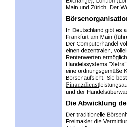
Exchange), London (Lond
Main und Zürich. Der We
Börsenorganisatio
In Deutschland gibt es 
Frankfurt am Main (füh
Der Computerhandel voll
einen dezentralen, voll
Rentenwerten ermöglicht
Handelssystems "Xetra"
eine ordnungsgemäße Kur
Börsenaufsicht. Sie bes
Finanzdienst
leistungsa
und der Handelsüberwac
Die Abwicklung de
Der traditionelle Börsen
Freimakler die Vermittl