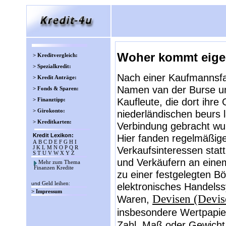
Woher kommt eigen
> Kreditvergleich:
> Spezialkredit:
Nach einer Kaufmannsfa
> Kredit Anträge:
Namen van der Burse un
> Fonds & Sparen:
Kaufleute, die dort ihr
> Finanztipp:
> Girokonto:
niederländischen beurs 
> Kreditkarten:
Verbindung gebracht wur
Kredit Lexikon:
Hier fanden regelmäßi
A
B
C
D
E
F
G
H
I
Verkaufsinteressen stat
J
K
L
M
N
O
P
Q
R
S
T
U
V
W
X
Y
Z
und Verkäufern an eine
Mehr zum Thema
Finanzen Kredite
zu einer festgelegten B
und
Geld leihen
:
elektronisches Handels
> Impressum
Devisen (Devis
Waren,
insbesondere Wertpapie
Zahl, Maß oder Gewicht