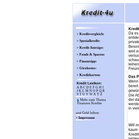
Kredi
Da es 
> Kreditvergleich:
entste
> Spezialkredit:
privat
Beson
> Kredit Anträge:
weil e
> Fonds & Sparen:
versu
schaue
> Finanztipp:
leihen
> Girokonto:
Freund
> Kreditkarten:
Das Pr
Wenn j
Kredit Lexikon:
bereit
A
B
C
D
E
F
G
H
I
gewün
J
K
L
M
N
O
P
Q
R
S
T
U
V
W
X
Y
Z
Die Ab
der da
Mehr zum Thema
Finanzen Kredite
werden
in vie
und
Geld leihen
:
> Impressum
Will m
kaum 
Kredit
letzte