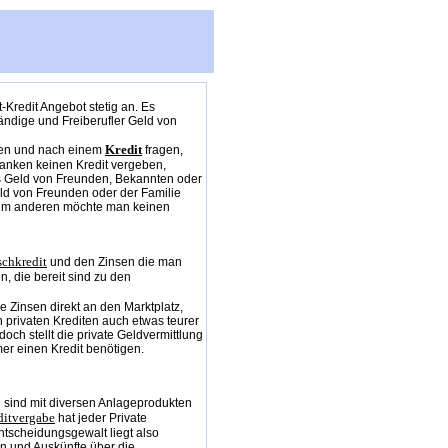
-Kredit Angebot stetig an. Es
tändige und Freiberufler Geld von
Kredit
hen und nach einem
fragen,
Banken keinen Kredit vergeben,
as Geld von Freunden, Bekannten oder
Geld von Freunden oder der Familie
d zum anderen möchte man keinen
chkredit
und den Zinsen die man
, die bereit sind zu den
e Zinsen direkt an den Marktplatz,
n privaten Krediten auch etwas teurer
ch stellt die private Geldvermittlung
er einen Kredit benötigen.
n sind mit diversen Anlageprodukten
ditvergabe
hat jeder Private
Entscheidungsgewalt liegt also
en und Auskünfte über die