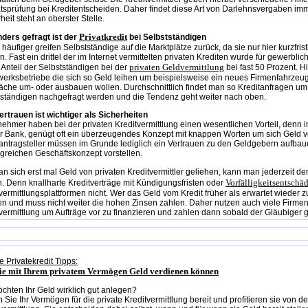
tsprüfung bei Kreditentscheiden. Daher findet diese Art von Darlehnsvergaben im
heit steht an oberster Stelle.
Privatkredit
ders gefragt ist der
bei Selbstständigen
häufiger greifen Selbstständige auf die Marktplätze zurück, da sie nur hier kurzfris
. Fast ein drittel der im Internet vermittelten privaten Krediten wurde für gewerbl
privaten Geldvermittlung
r Anteil der Selbstständigen bei der
bei fast 50 Prozent. Hi
erksbetriebe die sich so Geld leihen um beispielsweise ein neues Firmenfahrzeug
äche um- oder ausbauen wollen. Durchschnittlich findet man so Kreditanfragen um
tständigen nachgefragt werden und die Tendenz geht weiter nach oben.
rtrauen ist wichtiger als Sicherheiten
ehmer haben bei der privaten Kreditvermittlung einen wesentlichen Vorteil, denn 
er Bank, genügt oft ein überzeugendes Konzept mit knappen Worten um sich Geld v
antragsteller müssen im Grunde lediglich ein Vertrauen zu den Geldgebern aufbaue
greichen Geschäftskonzept vorstellen.
n sich erst mal Geld von privaten Kreditvermittler geliehen, kann man jederzeit d
Vorfälligkeitsentsch
. Denn knallharte Kreditverträge mit Kündigungsfristen oder
vermittlungsplattformen nicht. Wer das Geld vom Kredit früher als erwartet wieder 
n und muss nicht weiter die hohen Zinsen zahlen. Daher nutzen auch viele Firmen 
vermittlung um Aufträge vor zu finanzieren und zahlen dann sobald der Gläubiger g
 Privatekredit Tipps:
ie mit Ihrem privatem Vermögen Geld verdienen können
chten Ihr Geld wirklich gut anlegen?
n Sie Ihr Vermögen für die private Kreditvermittlung bereit und profitieren sie von d