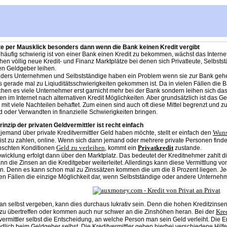
te per Mausklick besonders dann wenn die Bank keinen Kredit vergibt
häufig schwierig ist von einer Bank einen Kredit zu bekommen, wächst das Internet
hen völlig neue Kredit- und Finanz Marktplätze bei denen sich Privatleute, Selbsts
en Geldgeber leihen.
ders Unternehmen und Selbstständige haben ein Problem wenn sie zur Bank ge
s gerade mal zu Liqiuditätsschwierigkeiten gekommen ist. Da in vielen Fällen die 
chen es viele Unternehmer erst garnicht mehr bei der Bank sondern leihen sich d
n im Internet nach alternativen Kredit Möglichkeiten. Aber grundsätzlich ist das 
 mit viele Nachteilen behaftet. Zum einen sind auch oft diese Mittel begrenzt un
 oder Verwandten in finanzielle Schwierigkeiten bringen.
inzip der privaten Geldvermittler ist recht einfach
Wuns
emand über private Kreditvermittler Geld haben möchte, stellt er einfach den
 ist zu zahlen, online. Wenn sich dann jemand oder mehrere private Personen finden
Geld zu verleihen
Privatkredit
schten Konditionen
, kommt ein
zustande.
wicklung erfolgt dann über den Marktplatz. Das bedeutet der Kreditnehmer zahlt di
nn die Zinsen an die Kreditgeber weiterleitet. Allerdings kann diese Vermittlung vo
. Denn es kann schon mal zu Zinssätzen kommen die um die 8 Prozent liegen. Jedo
len Fällen die einzige Möglichkeit dar, wenn Selbstständige oder andere Unternehm
an selbst vergeben, kann dies durchaus lukrativ sein. Denn die hohen Kreditzinse
Kre
zu übertreffen oder kommen auch nur schwer an die Zinshöhen heran. Bei der
vermittler selbst die Entscheidung, an welche Person man sein Geld verleiht. Die 
ndlich beim Geldgeber selbst. Die Kreditvermittler geben hierbei verschiedene Hilf