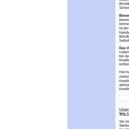
Bonitä
Sicher
Beson
Immer 
können
ist de
Handw
Bürofl
Selbs
Das Ve
Untern
bei d
Kredit
umfan
Hat ma
zahlen
Kredit
ablöse
Kredit
Unsere
Wie S
Sie mö
Stelle