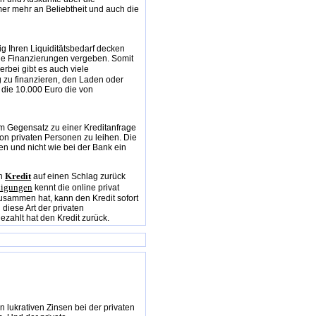
mer mehr an Beliebtheit und auch die
tig Ihren Liquiditätsbedarf decken
iche Finanzierungen vergeben. Somit
erbei gibt es auch viele
 zu finanzieren, den Laden oder
 die 10.000 Euro die von
im Gegensatz zu einer Kreditanfrage
on privaten Personen zu leihen. Die
n und nicht wie bei der Bank ein
Kredit
en
auf einen Schlag zurück
ädigungen
kennt die online privat
zusammen hat, kann den Kredit sofort
diese Art der privaten
ezahlt hat den Kredit zurück.
en lukrativen Zinsen bei der privaten