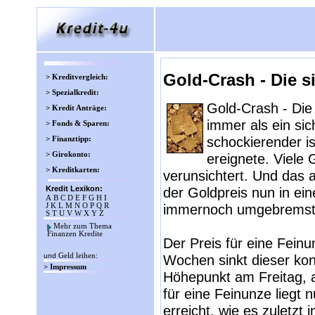
Gold-Crash - Die s
> Kreditvergleich:
> Spezialkredit:
Gold-Crash - Die
> Kredit Anträge:
immer als ein si
> Fonds & Sparen:
schockierender is
> Finanztipp:
> Girokonto:
ereignete. Viele 
> Kreditkarten:
verunsichtert. Und das 
Kredit Lexikon:
der Goldpreis nun in ei
A
B
C
D
E
F
G
H
I
immernoch umgebremst 
J
K
L
M
N
O
P
Q
R
S
T
U
V
W
X
Y
Z
Mehr zum Thema
Finanzen Kredite
Der Preis für eine Feinu
und
Geld leihen
:
Wochen sinkt dieser kon
> Impressum
Höhepunkt am Freitag, al
für eine Feinunze liegt 
erreicht, wie es zuletz