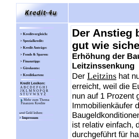
Der Anstieg 
> Kreditvergleich:
> Spezialkredit:
gut wie siche
> Kredit Anträge:
Erhöhung der Bau
> Fonds & Sparen:
> Finanztipp:
Leitzinssenkung
> Girokonto:
Leitzins
Der
hat nu
> Kreditkarten:
Kredit Lexikon:
erreicht, weil die
A
B
C
D
E
F
G
H
I
J
K
L
M
N
O
P
Q
R
nun auf 1 Prozent
S
T
U
V
W
X
Y
Z
Mehr zum Thema
Immobilienkäufer d
Finanzen Kredite
Baugeldkonditionen
und
Geld leihen
:
> Impressum
ist relativ einfach
durchgeführt für h