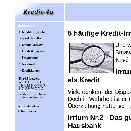
5 häufige Kredit-Ir
> Kreditvergleich:
> Spezialkredit:
Und wi
> Kredit Anträge:
Smava
> Fonds & Sparen:
> Finanztipp:
Kredi
> Girokonto:
Irrt
> Kreditkarten:
als Kredit
Kredit Lexikon:
A
B
C
D
E
F
G
H
I
J
K
L
M
N
O
P
Q
R
S
T
U
V
W
X
Y
Z
Viele denken, der Dispokr
Mehr zum Thema
Doch in Wahrheit ist e
Finanzen Kredite
Überziehung hätte sich 
und
Geld leihen
:
> Impressum
Irrtum Nr.2 - Das 
Hausbank