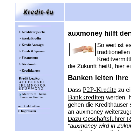
auxmoney hilft de
> Kreditvergleich:
> Spezialkredit:
So weit ist 
> Kredit Anträge:
traditionelle
> Fonds & Sparen:
Kreditvermit
> Finanztipp:
> Girokonto:
die Zukunft heißt, hier 
> Kreditkarten:
Banken leiten ihre
Kredit Lexikon:
A
B
C
D
E
F
G
H
I
J
K
L
M
N
O
P
Q
R
P2P-Kredite
Dass
zu ei
S
T
U
V
W
X
Y
Z
Mehr zum Thema
Bankkrediten
werden, ha
Finanzen Kredite
gehen die Kredithäuser 
und
Geld leihen
:
an auxmoney weiterzug
> Impressum
Dazu Geschäftsführer R
"auxmoney wird in Zuku