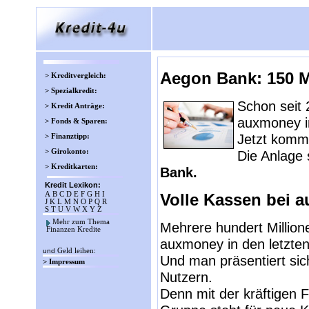
Aegon Bank: 150 M
> Kreditvergleich:
> Spezialkredit:
Schon seit 
> Kredit Anträge:
auxmoney in
> Fonds & Sparen:
Jetzt komm
> Finanztipp:
> Girokonto:
Die Anlage s
> Kreditkarten:
Bank.
Kredit Lexikon:
A
B
C
D
E
F
G
H
I
Volle Kassen bei 
J
K
L
M
N
O
P
Q
R
S
T
U
V
W
X
Y
Z
Mehr zum Thema
Mehrere hundert Millione
Finanzen Kredite
auxmoney in den letzten 
und
Geld leihen
:
Und man präsentiert sic
> Impressum
Nutzern.
Denn mit der kräftigen F