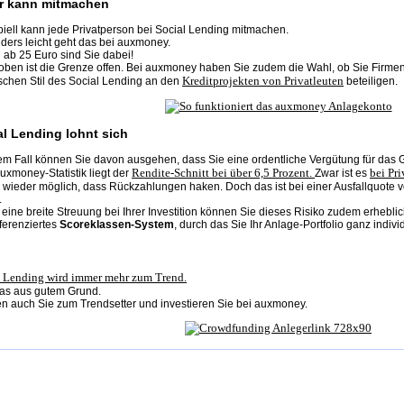
r kann mitmachen
piell kann jede Privatperson bei Social Lending mitmachen.
ders leicht geht das bei auxmoney.
 ab 25 Euro sind Sie dabei!
ben ist die Grenze offen. Bei auxmoney haben Sie zudem die Wahl, ob Sie Firmenp
Kreditprojekten von Privatleuten
schen Stil des Social Lending an den
beteiligen.
al Lending lohnt sich
em Fall können Sie davon ausgehen, dass Sie eine ordentliche Vergütung für das G
Rendite-Schnitt bei über 6,5 Prozent.
bei Pri
uxmoney-Statistik liegt der
Zwar ist es
wieder möglich, dass Rückzahlungen haken. Doch das ist bei einer Ausfallquote v
.
eine breite Streuung bei Ihrer Investition können Sie dieses Risiko zudem erhebli
ferenziertes
Scoreklassen-System
, durch das Sie Ihr Anlage-Portfolio ganz indiv
l Lending wird immer mehr zum Trend.
as aus gutem Grund.
n auch Sie zum Trendsetter und investieren Sie bei auxmoney.