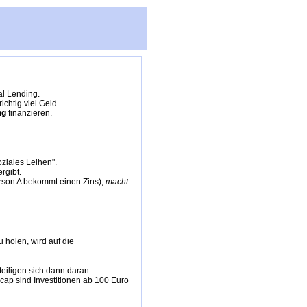
al Lending.
richtig viel Geld.
ng
finanzieren.
oziales Leihen".
rgibt.
erson A bekommt einen Zins),
macht
 holen, wird auf die
eiligen sich dann daran.
cap sind Investitionen ab 100 Euro