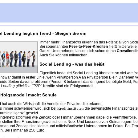
l Lending liegt im Trend - Steigen Sie ein
Immer mehr Finanzprofis erkennen das Potenzial von Soci
Bei sogenannten
Peer-to-Peer-Krediten
fließt mittlerweile 
Ganze Unternehmen lassen sich schon durch
Crowdlendi
Auch Sie können mitmachen.
Social Lending - was das heißt
Eigentlich bedeutet Social Lending übersetzt so viel wie "s
t war damit in erster Linie, wenn Privatperson A an Privatperson B ein Darlehen ve
beide Seiten davon profitieren (Person B bekommt das dringend benötigte Geld, P
 Lending glücklich.
"P2P"-Kredite sind ein Erfolgsmodell.
Erfolgsmodell macht Schule
 hat auch die Wirtschaft die Vorteile der Privatkredite erkannt.
Kreditinstituten
s immer schwieriger wird, sich bei
die gewünschte Finanzspritze zu
rmintelligenz" gesetzt.
nternetplattformen wie Zencap oder Finmar übernehmen dabei die Vermittlerrolle.
 stellen Ihre Finanzierungswünsche ins Netz. Und tausende von Kleinanlegern bet
inmar und Zencap sind kleine und mittelständische Unternehmen im Fokus. Bei Zen
h. Bei Finmar ab 250 Euro.