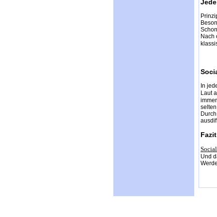
Jede
Prinzi
Beson
Schon
Nach o
klassi
Soci
In jed
Laut a
immer 
selten
Durch 
ausdif
Fazit
Socia
Und d
Werde