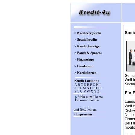
Socia
> Kreditvergleich:
> Spezialkredit:
> Kredit Anträge:
> Fonds & Sparen:
> Finanztipp:
> Girokonto:
> Kreditkarten:
Gemein
Weil 
Kredit Lexikon:
Social
A
B
C
D
E
F
G
H
I
J
K
L
M
N
O
P
Q
R
S
T
U
V
W
X
Y
Z
Ein 
Mehr zum Thema
Finanzen Kredite
Längst
Weil e
und
Geld leihen
:
"Schwa
> Impressum
Neue I
Firmen
Bei F
möglic