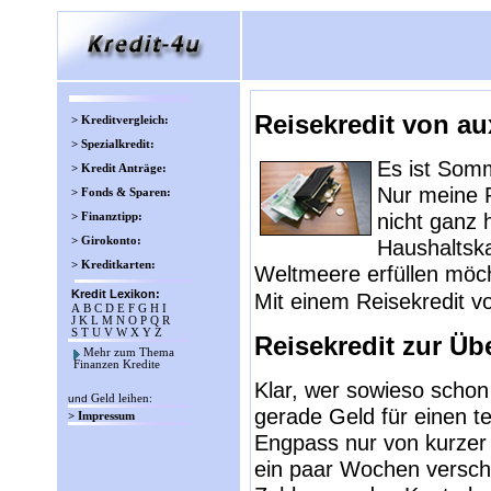
Reisekredit von a
> Kreditvergleich:
> Spezialkredit:
Es ist Somm
> Kredit Anträge:
Nur meine 
> Fonds & Sparen:
nicht ganz h
> Finanztipp:
> Girokonto:
Haushaltska
> Kreditkarten:
Weltmeere erfüllen möcht
Kredit Lexikon:
Mit einem Reisekredit 
A
B
C
D
E
F
G
H
I
J
K
L
M
N
O
P
Q
R
S
T
U
V
W
X
Y
Z
Reisekredit zur Üb
Mehr zum Thema
Finanzen Kredite
Klar, wer sowieso schon
und
Geld leihen
:
gerade Geld für einen t
> Impressum
Engpass nur von kurzer 
ein paar Wochen verschi