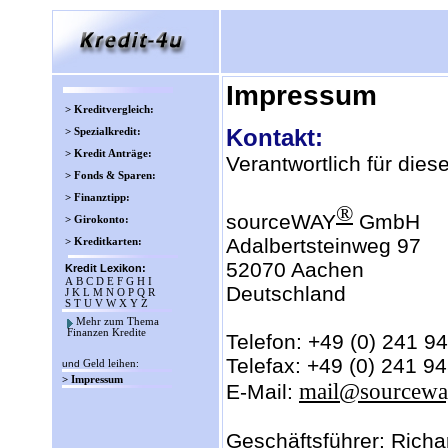
Impressum
> Kreditvergleich:
Kontakt:
> Spezialkredit:
> Kredit Anträge:
Verantwortlich für diese
> Fonds & Sparen:
> Finanztipp:
®
sourceWAY
GmbH
> Girokonto:
Adalbertsteinweg 97
> Kreditkarten:
52070 Aachen
Kredit Lexikon:
A
B
C
D
E
F
G
H
I
Deutschland
J
K
L
M
N
O
P
Q
R
S
T
U
V
W
X
Y
Z
Mehr zum Thema
Finanzen Kredite
Telefon: +49 (0) 241 9
Telefax: +49 (0) 241 9
und
Geld leihen
:
> Impressum
mail@sourcewa
E-Mail:
Geschäftsführer: Richa