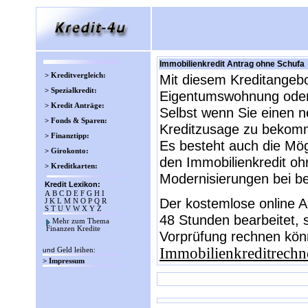
Immobilienkredit Antrag ohne Schufa
> Kreditvergleich:
Mit diesem Kreditangebo
> Spezialkredit:
Eigentumswohnung oder 
> Kredit Anträge:
Selbst wenn Sie einen n
> Fonds & Sparen:
Kreditzusage zu bekom
> Finanztipp:
Es besteht auch die Mö
> Girokonto:
den Immobilienkredit oh
> Kreditkarten:
Modernisierungen bei b
Kredit Lexikon:
A
B
C
D
E
F
G
H
I
Der kostemlose online A
J
K
L
M
N
O
P
Q
R
S
T
U
V
W
X
Y
Z
48 Stunden bearbeitet, 
Mehr zum Thema
Finanzen Kredite
Vorprüfung rechnen könn
Immobilienkreditrechn
und
Geld leihen
:
> Impressum