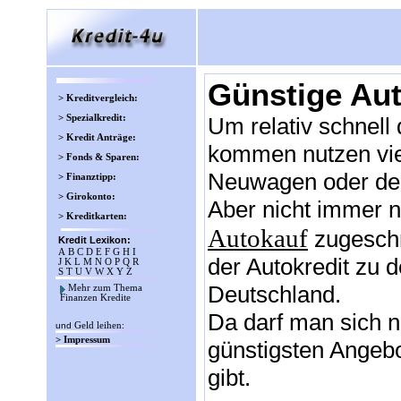
Günstige Aut
> Kreditvergleich:
> Spezialkredit:
Um relativ schnell
> Kredit Anträge:
kommen nutzen vie
> Fonds & Sparen:
Neuwagen oder de
> Finanztipp:
> Girokonto:
Aber nicht immer n
> Kreditkarten:
Autokauf
zugeschni
Kredit Lexikon:
A
B
C
D
E
F
G
H
I
der Autokredit zu d
J
K
L
M
N
O
P
Q
R
S
T
U
V
W
X
Y
Z
Deutschland.
Mehr zum Thema
Finanzen Kredite
Da darf man sich n
und
Geld leihen
:
> Impressum
günstigsten Angeb
gibt.