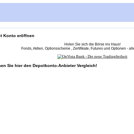
t Konto eröffnen
Holen Sie sich die Börse ins Haus!
Fonds, Aktien, Optionsscheine , Zertifikate, Futures und Optionen - al
en Sie hier den Depotkonto-Anbieter Vergleich!