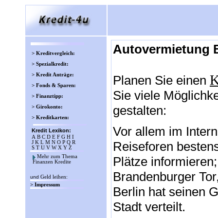
Autovermietung B
> Kreditvergleich:
> Spezialkredit:
> Kredit Anträge:
K
Planen Sie einen
> Fonds & Sparen:
Sie viele Möglichke
> Finanztipp:
gestalten:
> Girokonto:
> Kreditkarten:
Vor allem im Inter
Kredit Lexikon:
A
B
C
D
E
F
G
H
I
Reiseforen besten
J
K
L
M
N
O
P
Q
R
S
T
U
V
W
X
Y
Z
Mehr zum Thema
Plätze informieren;
Finanzen Kredite
Brandenburger Tor,
und
Geld leihen
:
> Impressum
Berlin hat seinen 
Stadt verteilt.