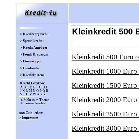
Kleinkredit 500
> Kreditvergleich:
> Spezialkredit:
> Kredit Anträge:
> Fonds & Sparen:
Kleinkredit 500 Euro 
> Finanztipp:
> Girokonto:
Kleinkredit 1000 Euro
> Kreditkarten:
Kredit Lexikon:
Kleinkredit 1500 Euro
A
B
C
D
E
F
G
H
I
J
K
L
M
N
O
P
Q
R
S
T
U
V
W
X
Y
Z
Kleinkredit 2000 Euro
Mehr zum Thema
Finanzen Kredite
Kleinkredit 2500 Euro
und
Geld leihen
:
> Impressum
Kleinkredit 3000 Euro